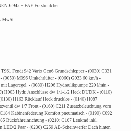
EN-6 942 + FAE Forstmulcher
l. MwSt.
 T961 Fendt 942 Vario Gen6 Grundschlepper - (0030) C331
zt - (0050) M096 Umkehrlüfter - (0060) G033 60 km/h -
mit Lageregel. - (0080) H206 Hydraulikpumpe 220 l/min -
0) H003 Hydr. Anschlüsse dw 1/1-1/2 Heck DUDK - (0110)
(0130) H163 Rücklauf Heck drucklos - (0140) H087
ventil dw 1/7 Front - (0160) C211 Zusatzbeleuchtung vorn
) C184 Kabinenfederung Komfort pneumatisch - (0190) C092
85 Rückfahreinrichtung - (0210) C167 Lenkrad inkl.
orn LED/2 Paar - (0230) C259 AB-Scheinwerfer Dach hinten