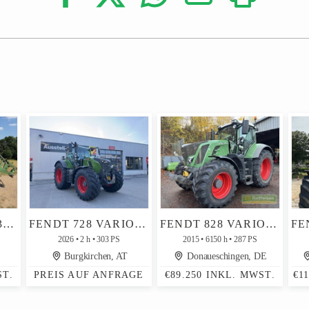
FENDT FARMER 309 LSA
FENDT 728 VARIO (GEN7.1)
FENDT 828 VARIO PROFI+
2026
2 h
303 PS
2015
6150 h
287 PS
Burgkirchen, AT
Donaueschingen, DE
ST.
PREIS AUF ANFRAGE
€89.250 INKL. MWST.
€1