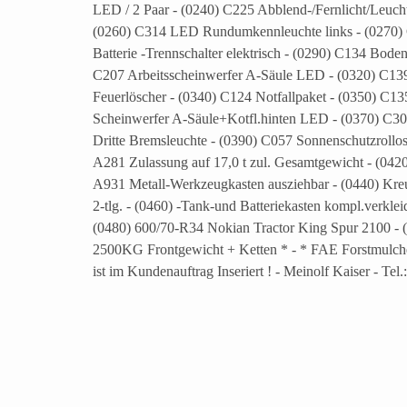
LED / 2 Paar - (0240) C225 Abblend-/Fernlicht/Leuc
(0260) C314 LED Rundumkennleuchte links - (0270)
Batterie -Trennschalter elektrisch - (0290) C134 Bod
C207 Arbeitsscheinwerfer A-Säule LED - (0320) C13
Feuerlöscher - (0340) C124 Notfallpaket - (0350) C1
Scheinwerfer A-Säule+Kotfl.hinten LED - (0370) C3
Dritte Bremsleuchte - (0390) C057 Sonnenschutzrollo
A281 Zulassung auf 17,0 t zul. Gesamtgewicht - (04
A931 Metall-Werkzeugkasten ausziehbar - (0440) Kreu
2-tlg. - (0460) -Tank-und Batteriekasten kompl.verkl
(0480) 600/70-R34 Nokian Tractor King Spur 2100 - 
2500KG Frontgewicht + Ketten * - * FAE Forstmulcher
ist im Kundenauftrag Inseriert ! - Meinolf Kaiser - Te