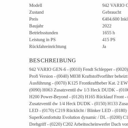
Modell
942 VARIO G
Zustand
Gebraucht
Preis
€404.600
Ink
Baujahr
2022
Betriebsstunden
1655 h
Leistung in PS
415 PS
Rückfahreinrichtung
Ja
BESCHREIBUNG
942 VARIO GEN-6 - (0010) Fendt Schlepper - (0020)
Profi Version - (0040) M038 Kraftstoffvorfilter behei
Ausführung - (0070) K125 Frontkraftheber Kat. 2 EW 
(0090) H063 Zusatzventil dw 1/3 Heck DUDK - (010
H200 Power-Beyond - (0120) H165 Rücklauf Front - 
Zusatzventil dw 1/4 Heck DUDK - (0150) H133 Zusatz
LED - (0170) C219 Rücklicht / Blinker LED - (0180
SuperKomfortsitz Evolution dynamic / DL - (0200) C1
Drehgriff - (0220) C202 Arbeitsscheinwerfer Dach v