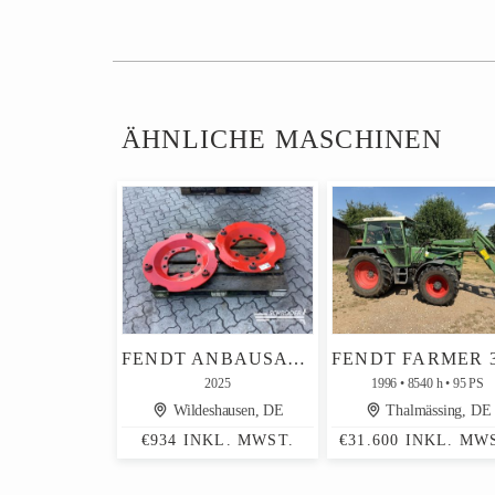
ÄHNLICHE MASCHINEN
FENDT ANBAUSATZ / ADAPTERPLATTEN RADGEWICHTE
2025
1996
8540 h
95 PS
Wildeshausen, DE
Thalmässing, DE
€934 INKL. MWST.
€31.600 INKL. MW