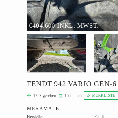
€404.600 INKL. MWST.
FENDT 942 VARIO GEN-
175
x gesehen
15 Jun '26
MERKLISTE
MERKMALE
Hersteller
Fendt