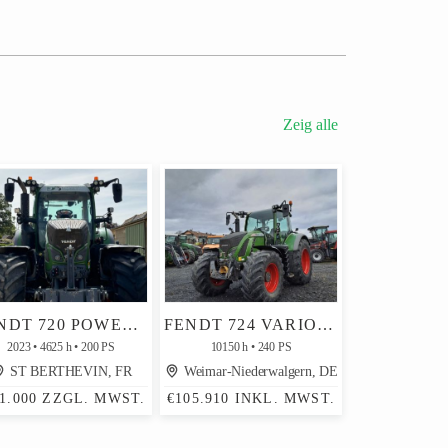
Zeig alle
FENDT 720 POWER GEN6
FENDT 724 VARIO POWER
2023
4625 h
200 PS
10150 h
240 PS
ST BERTHEVIN, FR
Weimar-Niederwalgern, DE
11.000 ZZGL. MWST.
€105.910 INKL. MWST.