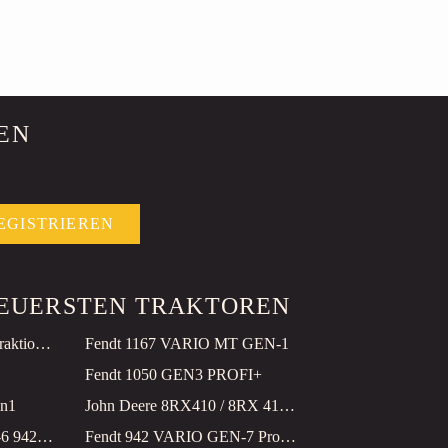
EN
EGISTRIEREN
 TEUERSTEN TRAKTOREN
John Deere 1110 G mit Traktionswinde
Fendt 1167 VARIO MT GEN-1
Fendt 1050 GEN3 PROFI+
en1
John Deere 8RX410 / 8RX 410 E23
Fendt 942 VARIO GEN-6 942 + FAE Forstmulcher
Fendt 942 VARIO GEN-7 Profi+ Setting 2