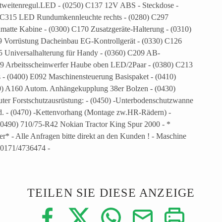
htweitenregul.LED - (0250) C137 12V ABS - Steckdose -
 C315 LED Rundumkennleuchte rechts - (0280) C297
enmatte Kabine - (0300) C170 Zusatzgeräte-Halterung - (0310)
9 Vorrüstung Dacheinbau EG-Kontrollgerät - (0330) C126
35 Universalhalterung für Handy - (0360) C209 AB-
09 Arbeitsscheinwerfer Haube oben LED/2Paar - (0380) C213
s - (0400) E092 Maschinensteuerung Basispaket - (0410)
20) A160 Autom. Anhängekupplung 38er Bolzen - (0430)
ter Forstschutzausrüstung: - (0450) -Unterbodenschutzwanne
eid. - (0470) -Kettenvorhang (Montage zw.HR-Rädern) -
(0490) 710/75-R42 Nokian Tractor King Spur 2000 - *
* - Alle Anfragen bitte direkt an den Kunden ! - Maschine
l.:0171/4736474 -
TEILEN SIE DIESE ANZEIGE