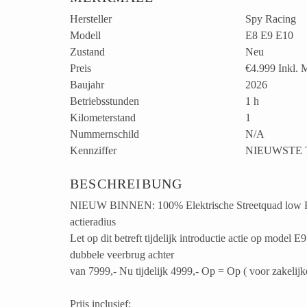
Hersteller
Spy Racing
Modell
E8 E9 E10
Zustand
Neu
Preis
€4.999
Inkl. 
Baujahr
2026
Betriebsstunden
1 h
Kilometerstand
1
Nummernschild
N/A
Kennziffer
NIEUWSTE 
BESCHREIBUNG
NIEUW BINNEN: 100% Elektrische Streetquad low Ri
actieradius
Let op dit betreft tijdelijk introductie actie op mo
dubbele veerbrug achter
van 7999,- Nu tijdelijk 4999,- Op = Op ( voor zakelijke
Prijs inclusief: