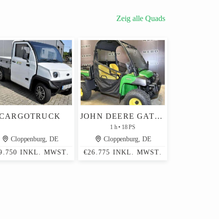
Zeig alle Quads
CARGOTRUCK
JOHN DEERE GATOR HPX 815 E
1 h
18 PS
Cloppenburg, DE
Cloppenburg, DE
9.750 INKL. MWST.
€26.775 INKL. MWST.