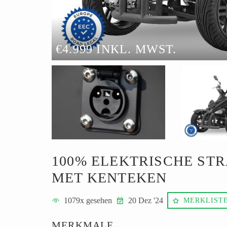
€4.999 INKL. MWST.
100% ELEKTRISCHE ST
MET KENTEKEN
1079
x gesehen
20 Dez '24
MERKLIST
MERKMALE