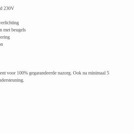
ard 230V
erlichting
en met beugels
ering
on
ucent voor 100% gegarandeerde nazorg. Ook na minimaal 5
ndersteuning.