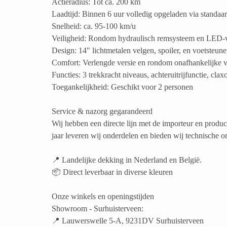
Actieradius: Tot ca. 200 km
Laadtijd: Binnen 6 uur volledig opgeladen via standa
Snelheid: ca. 95-100 km/u
Veiligheid: Rondom hydraulisch remsysteem en LED-v
Design: 14" lichtmetalen velgen, spoiler, en voetsteun
Comfort: Verlengde versie en rondom onafhankelijke v
Functies: 3 trekkracht niveaus, achteruitrijfunctie, clax
Toegankelijkheid: Geschikt voor 2 personen
Service & nazorg gegarandeerd
Wij hebben een directe lijn met de importeur en prod
jaar leveren wij onderdelen en bieden wij technische o
📍 Landelijke dekking in Nederland en België.
📦 Direct leverbaar in diverse kleuren
Onze winkels en openingstijden
Showroom - Surhuisterveen:
📍 Lauwerswelle 5-A, 9231DV Surhuisterveen