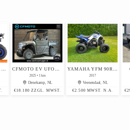
QUADS BENZINE MINI KINDERQUADS ATV KINDERQUAD OF ELEKTRISCH
CFMOTO EV UFORCE 600 OFF ROAD L7 (ELEKTRISCH)
YAMAHA YFM 90R QUAD KINDERQUAD
2025
1 km
2017
Denekamp, NL
Veenendaal, NL
T.
€18.180 ZZGL. MWST.
€2.500 MWST. N.A.
€2