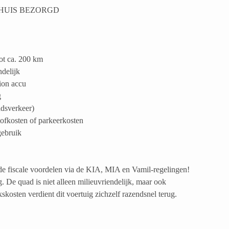
 HUIS BEZORGD
ot ca. 200 km
delijk
ion accu
g
adsverkeer)
ofkosten of parkeerkosten
gebruik
de fiscale voordelen via de KIA, MIA en Vamil-regelingen!
. De quad is niet alleen milieuvriendelijk, maar ook
osten verdient dit voertuig zichzelf razendsnel terug.