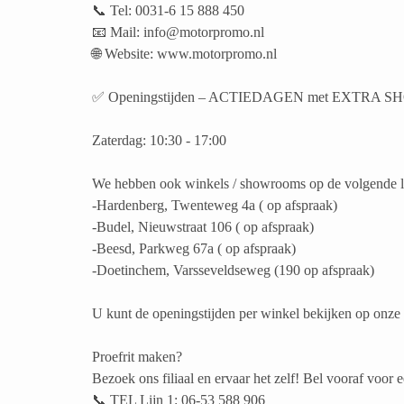
📞 Tel: 0031-6 15 888 450
📧 Mail: info@motorpromo.nl
🌐 Website: www.motorpromo.nl
✅ Openingstijden – ACTIEDAGEN met EXTR
Zaterdag: 10:30 - 17:00
We hebben ook winkels / showrooms op de volgende lo
-Hardenberg, Twenteweg 4a ( op afspraak)
-Budel, Nieuwstraat 106 ( op afspraak)
-Beesd, Parkweg 67a ( op afspraak)
-Doetinchem, Varsseveldseweg (190 op afspraak)
U kunt de openingstijden per winkel bekijken op onz
Proefrit maken?
Bezoek ons filiaal en ervaar het zelf! Bel vooraf voor 
📞 TEL Lijn 1: 06-53 588 906