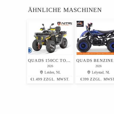
ÄHNLICHE MASCHINEN
QUADS 150CC TOT 300CC KINDERQUADS ATV BENZINE QUAD 125CC
2026
2026
Leiden, NL
Lelystad, NL
€1.499 ZZGL. MWST.
€399 ZZGL. MWS