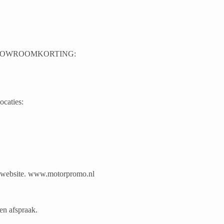
A SHOWROOMKORTING:
caties:
e website. www.motorpromo.nl
een afspraak.