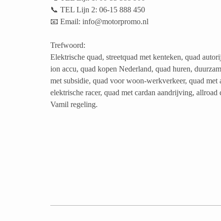
📞 TEL Lijn 2: 06-15 888 450
📧 Email: info@motorpromo.nl
Trefwoord:
Elektrische quad, streetquad met kenteken, quad autori
ion accu, quad kopen Nederland, quad huren, duurzam
met subsidie, quad voor woon-werkverkeer, quad met a
elektrische racer, quad met cardan aandrijving, allroad
Vamil regeling.