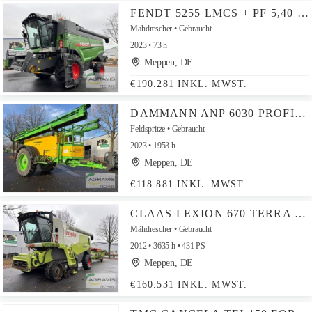
FENDT 5255 LMCS + PF 5,40 M + TW
Mähdrescher
Gebraucht
2023
73 h
Meppen, DE
€190.281 INKL. MWST.
DAMMANN ANP 6030 PROFI-CLASS
Feldspritze
Gebraucht
2023
1953 h
Meppen, DE
€118.881 INKL. MWST.
CLAAS LEXION 670 TERRA TRAC + SW V750 + TW
Mähdrescher
Gebraucht
2012
3635 h
431 PS
Meppen, DE
€160.531 INKL. MWST.