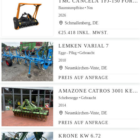
TMC CANCELA TFJ-150 FORSTMULCHER /MULCHFRÄSE MIT SEITENVERSCHIEBUNG FÜR TRAK
Baumstumpffräse
Neu
2026
Schmallenberg, DE
€25.418 INKL. MWST.
LEMKEN VARIAL 7
Egge - Pflug
Gebraucht
2010
Neuenkirchen-Vinte, DE
PREIS AUF ANFRAGE
AMAZONE CATROS 3001 KEILRINGWALZE
Scheibenegge
Gebraucht
2014
Neuenkirchen-Vinte, DE
PREIS AUF ANFRAGE
KRONE KW 6.72