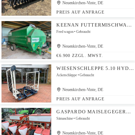
Neuenkirchen-Vinte, DE
PREIS AUF ANFRAGE
KEENAN FUTTERMISCHWAGEN KLASSIC II FP 140 PADDELMISCHER
Feed wagon
Gebraucht
Neuenkirchen-Vinte, DE
€6.900 ZZGL. MWST.
WIESENSCHLEPPE 5.10 HYDRAULISCH KLAPPBAR
Ackerschleppe
Gebraucht
Neuenkirchen-Vinte, DE
PREIS AUF ANFRAGE
GASPARDO MAISLEGEGERÄT ST 300 6-REIHIG
Sämaschine
Gebraucht
Neuenkirchen-Vinte, DE