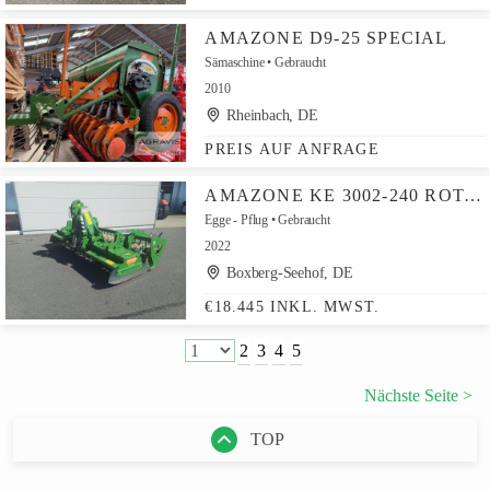
AMAZONE D9-25 SPECIAL
Sämaschine
Gebraucht
2010
Rheinbach, DE
PREIS AUF ANFRAGE
AMAZONE KE 3002-240 ROTAMIX
Egge - Pflug
Gebraucht
2022
Boxberg-Seehof, DE
€18.445 INKL. MWST.
2
3
4
5
Nächste Seite >
TOP