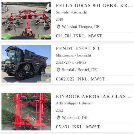
FELLA JURAS 801 GEBR. KREISELS
Schwader
Gebraucht
2018
Waldshut-Tiengen, DE
€11.781 INKL. MWST.
FENDT IDEAL 8 T
Mähdrescher
Gebraucht
2023
277 h
549 PS
Stendal / Borstel, DE
€302.022 INKL. MWST.
EINBÖCK AEROSTAR-CLASSIC 1200
Ackerschleppe
Gebraucht
2022
Warendorf, DE
€5.831 INKL. MWST.