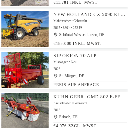
€11.781 INKL. MWST.
NEW HOLLAND CX 5090 ELEION IM KUNDENAUFTRAG
Mähdrescher
Gebraucht
2017
880 h
272 PS
Schöntal-Westernhausen, DE
€185.000 INKL. MWST.
SIP ORION 70 ALP
Mistwagen
Neu
2026
St. Märgen, DE
PREIS AUF ANFRAGE
KUHN GEBR. GMD 802 F-FF
Kreiselmäher
Gebraucht
2013
Erbach, DE
€4.076 ZZGL. MWST.