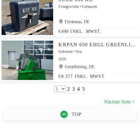
Frontgewichte
Gebraucht
Fürstenau, DE
€490 INKL. MWST.
KRPAN 650 EHGL GREENLINE 1800, FUNK, HYDR. SEILAUSSTOSS, 6,5T
Seilwinde
Neu
2026
Geiselhöring, DE
€8.377 INKL. MWST.
2
3
4
5
Nächste Seite >
TOP