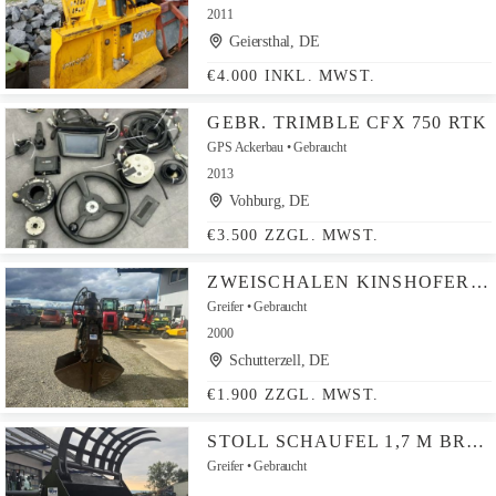
2011
Geiersthal, DE
€4.000 INKL. MWST.
GEBR. TRIMBLE CFX 750 RTK
GPS Ackerbau
Gebraucht
2013
Vohburg, DE
€3.500 ZZGL. MWST.
ZWEISCHALEN KINSHOFER TYP 320 / 800 MM MIT ROTAOR
Greifer
Gebraucht
2000
Schutterzell, DE
€1.900 ZZGL. MWST.
STOLL SCHAUFEL 1,7 M BREIT CA. 1 M³ EURO-AUFNAHME
Greifer
Gebraucht