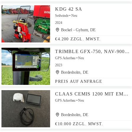
KDG 42 SA
Seilwinde
Neu
2024
Bockel - Gyhum, DE
€4.200 ZZGL. MWST.
TRIMBLE GFX-750, NAV-900, RTK LENKSYSTEM
GPS Ackerbau
Neu
2023
Bordesholm, DE
PREIS AUF ANFRAGE
CLAAS CEMIS 1200 MIT EMPFÄNGER RTK
GPS Ackerbau
Neu
Bordesholm, DE
€10.000 ZZGL. MWST.