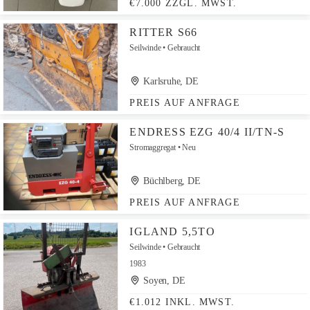
€7.000 ZZGL. MWST.
RITTER S66
Seilwinde
Gebraucht
Karlsruhe, DE
PREIS AUF ANFRAGE
ENDRESS EZG 40/4 II/TN-S
Stromaggregat
Neu
Büchlberg, DE
PREIS AUF ANFRAGE
IGLAND 5,5TO
Seilwinde
Gebraucht
1983
Soyen, DE
€1.012 INKL. MWST.