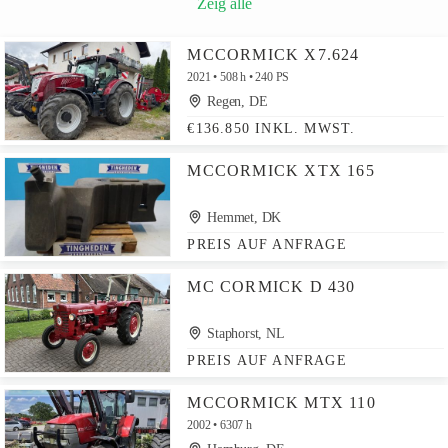
Zeig alle
MCCORMICK X7.624
2021
508 h
240 PS
Regen, DE
€136.850 INKL. MWST.
MCCORMICK XTX 165
Hemmet, DK
PREIS AUF ANFRAGE
MC CORMICK D 430
Staphorst, NL
PREIS AUF ANFRAGE
MCCORMICK MTX 110
2002
6307 h