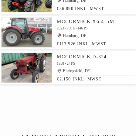
Hamburg, DE
€36.890 INKL. MWST.
MCCORMICK X6-415M
2023
700 h
146 PS
Hamburg, DE
€113.526 INKL. MWST.
MCCORMICK D-324
1958
24 PS
Ehringsfeld, DE
€2.150 INKL. MWST.