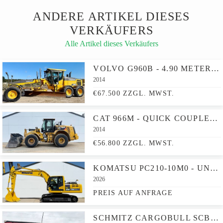
ANDERE ARTIKEL DIESES
VERKÄUFERS
Alle Artikel dieses Verkäufers
VOLVO G960B - 4.90 METER BLADE / BACKUP CAMERA
2014
€67.500 ZZGL. MWST.
CAT 966M - QUICK COUPLER / PRESSURISED CABIN
2014
€56.800 ZZGL. MWST.
KOMATSU PC210-10M0 - UNUSED / HAMMER LINES
2026
PREIS AUF ANFRAGE
SCHMITZ CARGOBULL SCB*S3T DRANKENTRAILER / 3 AXLES / SPEED CURTAIN