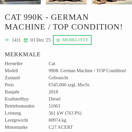
CAT 990K - GERMAN
MACHINE / TOP CONDITION!
1411
03 Dez '25
MERKLISTE
MERKMALE
Hersteller
Cat
Modell
990K German Machine / TOP Condition!
Zustand
Gebraucht
Preis
€545.000
zzgl. MwSt.
Baujahr
2018
Kraftstofftyp
Diesel
Betriebsstunden
11063
Leistung
561 kW (763 PS)
Leergewicht
80974 kg
Motormarke
C27 ACERT