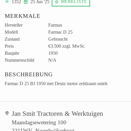
1352
25 Jun '25
MERKLISTE
MERKMALE
Hersteller
Farmax
Modell
Farmac D 25
Zustand
Gebraucht
Preis
€3.500
zzgl. MwSt.
Baujahr
1950
Nummernschild
N/A
BESCHREIBUNG
Farmac D 25 BJ 1950 met Deutz motor zeldzaam uniek
Jan Smit Tractoren & Werktuigen
Maandagsewetering 100
2211WV Noordwijkerhout