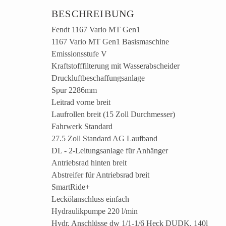
BESCHREIBUNG
Fendt 1167 Vario MT Gen1
1167 Vario MT Gen1 Basismaschine
Emissionsstufe V
Kraftstofffilterung mit Wasserabscheider
Druckluftbeschaffungsanlage
Spur 2286mm
Leitrad vorne breit
Laufrollen breit (15 Zoll Durchmesser)
Fahrwerk Standard
27.5 Zoll Standard AG Laufband
DL - 2-Leitungsanlage für Anhänger
Antriebsrad hinten breit
Abstreifer für Antriebsrad breit
SmartRide+
Leckölanschluss einfach
Hydraulikpumpe 220 l/min
Hydr. Anschlüsse dw 1/1-1/6 Heck DUDK, 140l