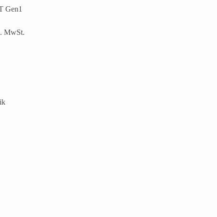
MT Gen1
l. MwSt.
ik