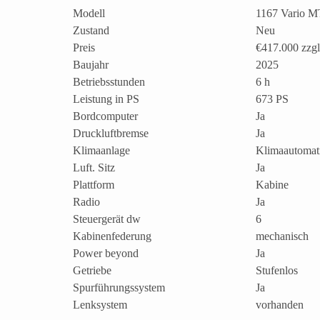
Modell
1167 Vario 
Zustand
Neu
Preis
€417.000
zzg
Baujahr
2025
Betriebsstunden
6 h
Leistung in PS
673 PS
Bordcomputer
Ja
Druckluftbremse
Ja
Klimaanlage
Klimaautomat
Luft. Sitz
Ja
Plattform
Kabine
Radio
Ja
Steuergerät dw
6
Kabinenfederung
mechanisch
Power beyond
Ja
Getriebe
Stufenlos
Spurführungssystem
Ja
Lenksystem
vorhanden