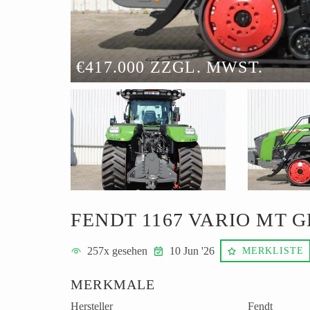
€417.000 ZZGL. MWST.
FENDT 1167 VARIO MT 
257
x gesehen
10 Jun '26
MERKLISTE
MERKMALE
Hersteller
Fendt