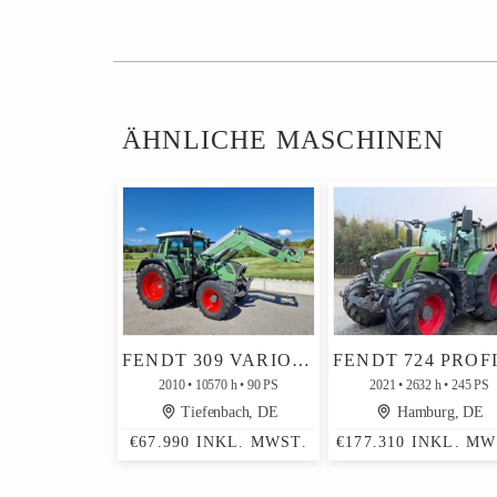
ÄHNLICHE MASCHINEN
FENDT 309 VARIO TMS WAAGE IM FRONTLADER 312 311 310
2010
10570 h
90 PS
2021
2632 h
245 PS
Tiefenbach, DE
Hamburg, DE
€67.990 INKL. MWST.
€177.310 INKL. MW