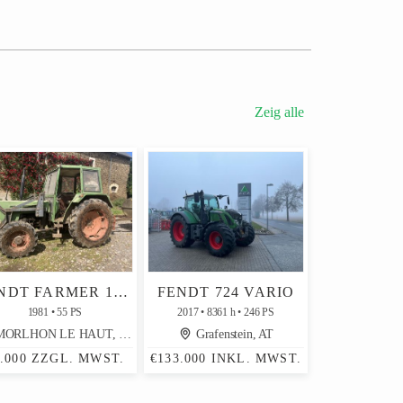
Zeig alle
FENDT FARMER 103 LS TURBOMATIK
FENDT 724 VARIO
1981
55 PS
2017
8361 h
246 PS
ORLHON LE HAUT, FR
Grafenstein, AT
6.000 ZZGL. MWST.
€133.000 INKL. MWST.