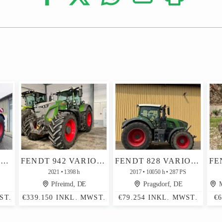
FENDT 724 PROFI+ GEN6
FENDT 942 VARIO PROFI+ RÜFA
FENDT 828 VARIO S4 PROFI PLUS / MOTORPROBLEME
2021
1398 h
2017
10050 h
287 PS
Pfreimd, DE
Pragsdorf, DE
M
ST.
€339.150 INKL. MWST.
€79.254 INKL. MWST.
€