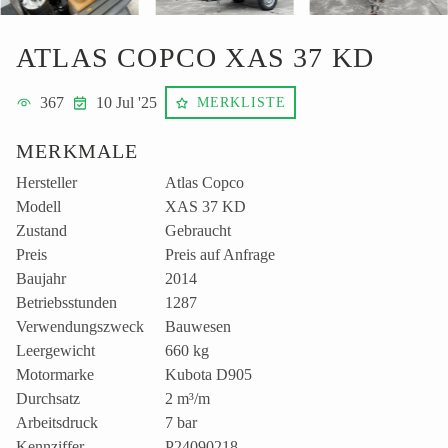
ATLAS COPCO XAS 37 KD
367
10 Jul '25
MERKLISTE
MERKMALE
Hersteller
Atlas Copco
Modell
XAS 37 KD
Zustand
Gebraucht
Preis
Preis auf Anfrage
Baujahr
2014
Betriebsstunden
1287
Verwendungszweck
Bauwesen
Leergewicht
660 kg
Motormarke
Kubota D905
Durchsatz
2 m³/m
Arbeitsdruck
7 bar
Kennziffer
P24090218