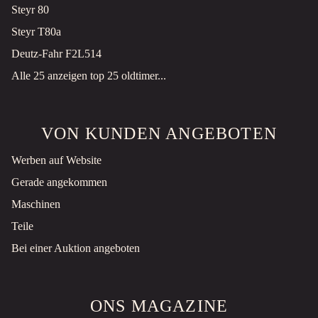
Steyr 80
PREIS AUF ANFRAGE
Steyr T80a
GIANT G2700 X-TRA HD+ MINISHOVEL NIEUW (TANDEMPOMP STABILO GIEKVERING ENZ)
Deutz-Fahr F2L514
Radlader
Neu
Alle 25 anzeigen top 25 oldtimer...
2026
Neer, NL
PREIS AUF ANFRAGE
VON KUNDEN ANGEBOTEN
SOLIS MINITRACTOR DEMO 2026 16 UUR OPTIE KLEPELMAAIER
Werben auf Website
4WD tractor
Gebraucht
Gerade angekommen
2026
Neer, NL
Maschinen
€9.650 ZZGL. MWST.
Teile
Bei einer Auktion angeboten
BMW X5 XDRIVE45E HIGH EXECUTIVE – BTW AUTO
Auto
Gebraucht
2022
107362 km
ONS MAGAZINE
Neer, NL