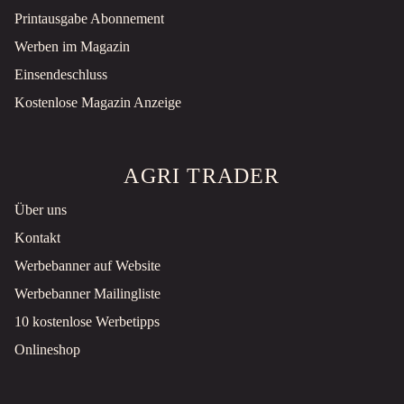
€59.800 INKL. MWST.
Printausgabe Abonnement
Werben im Magazin
WIJLAARS WME 3.210 BODEMSLEEP / MANEGEVLAKKER – 210 CM
Bodenbearbeitung
Gebraucht
Einsendeschluss
Kostenlose Magazin Anzeige
Neer, NL
€1.950 ZZGL. MWST.
AGRI TRADER
FARMTRAC FT26 HST PRO MINITRACTOR NIEUW OP GARDEN PRO GALAXY BANDEN
4WD tractor
Neu
Über uns
2026
Kontakt
Neer, NL
Werbebanner auf Website
€13.297 ZZGL. MWST.
Werbebanner Mailingliste
JOHN DEERE X140 ZITMAAIER – SLECHTS 211 UUR – 48 INCH NIEUW MAAIDEK
10 kostenlose Werbetipps
Aufsitzmäher
Gebraucht
Onlineshop
2009
Neer, NL
€3.650 MWST. N.A.