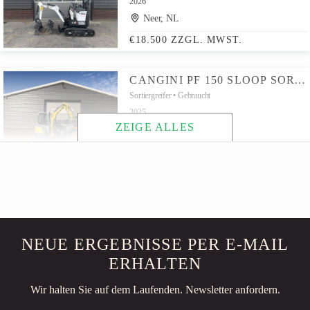
2026
Neer, NL
€18.500 ZZGL. MWST.
CANGINI PF 150 SLOOP SORTEER GRIJPER GEBRUIKT BJ 2025 1.5 - 3 T
Sortiergreifer
Gebraucht
2025
ZEIGE ALLES
Neer, NL
€4.750 ZZGL. MWST.
KNEGT 404 GT COMPACTTRACTOR MINITRACTOR 40 PK 4WD – NIEUW
4WD tractor
Neu
2026
Neer, NL
NEUE ERGEBNISSE PER E-MAIL
€17.950 ZZGL. MWST.
ERHALTEN
KNIKMOPS 130 MINISHOVEL BJ 2024 €490 LEASE
Wir halten Sie auf dem Laufenden. Newsletter anfordern.
Radlader
Gebraucht