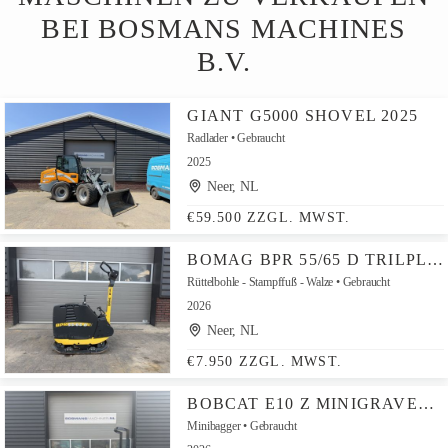
BEI BOSMANS MACHINES
B.V.
GIANT G5000 SHOVEL 2025
Radlader
Gebraucht
2025
Neer, NL
€59.500 ZZGL. MWST.
BOMAG BPR 55/65 D TRILPLAAT DEMO 455 KG – SLECHTS 7 UUR
Rüttelbohle - Stampffuß - Walze
Gebraucht
2026
Neer, NL
€7.950 ZZGL. MWST.
BOBCAT E10 Z MINIGRAVER 2026 - 120 UUR €290 LEASE
Minibagger
Gebraucht