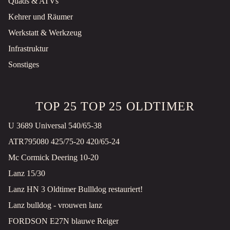
Quads & ATVs
Neer, NL
Kehrer und Räumer
€49.950 ZZGL. MWST.
Werkstatt & Werkzeug
KUBOTA KX019-4 HI MINIGRAVER NIEUW €445 LEASE
Infrastruktur
Minibagger
Neu
Sonstiges
2026
Neer, NL
€30.500 ZZGL. MWST.
TOP 25 TOP 25 OLDTIMER
GIANT G1500L X-TRA MINISHOVEL NIEUW GIEKVERING €625 LEASE
U 3689 Universal 540/65-38
Radlader
Neu
ATR795080 425/75-20 420/65-24
2026
Neer, NL
Mc Cormick Deering 10-20
PREIS AUF ANFRAGE
Lanz 15/30
Lanz HN 3 Oldtimer Bullldog restauriert!
GIANT G2700 X-TRA HD+ MINISHOVEL NIEUW BLACK EDITION TANDEMPOMP - GIEKVERING ENZ
Radlader
Neu
Lanz bulldog - vrouwen lanz
2026
FORDSON E27N blauwe Reiger
Neer, NL