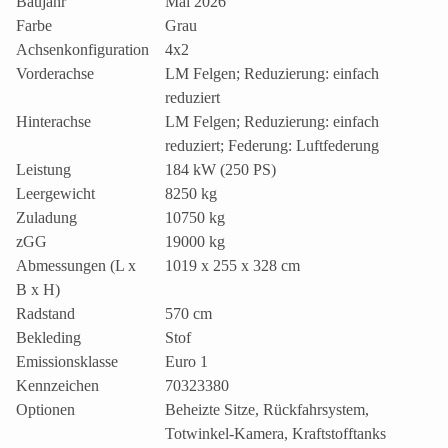
Baujahr
Mai 2026
Farbe
Grau
Achsenkonfiguration
4x2
Vorderachse
LM Felgen; Reduzierung: einfach
reduziert
Hinterachse
LM Felgen; Reduzierung: einfach
reduziert; Federung: Luftfederung
Leistung
184 kW (250 PS)
Leergewicht
8250 kg
Zuladung
10750 kg
zGG
19000 kg
Abmessungen (L x
1019 x 255 x 328 cm
B x H)
Radstand
570 cm
Bekleding
Stof
Emissionsklasse
Euro 1
Kennzeichen
70323380
Optionen
Beheizte Sitze, Rückfahrsystem,
Totwinkel-Kamera, Kraftstofftanks