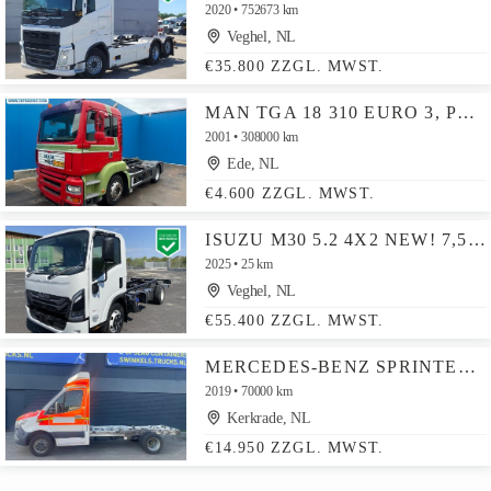
2020
752673 km
Veghel, NL
€35.800 ZZGL. MWST.
MAN TGA 18 310 EURO 3, PTO, RHD
2001
308000 km
Ede, NL
€4.600 ZZGL. MWST.
ISUZU M30 5.2 4X2 NEW! 7,5T CHASSIS 330CM AUTOMATIC EURO 6
2025
25 km
Veghel, NL
€55.400 ZZGL. MWST.
MERCEDES-BENZ SPRINTER 519 FAHRGESTELL
2019
70000 km
Kerkrade, NL
€14.950 ZZGL. MWST.